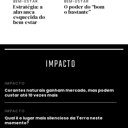
BEM-ESTAR
BEM-ESTAR
BEM-
e
Estratégia: a
O poder do “bom
Genti
com
alavanca
o bastante”
genti
esquecida do
bem a
bem-estar
most
estu
IMPACTO
IMPACTO
Corantes naturais ganham mercado, mas podem
custar até 10 vezes mais
IMPACTO
Qual é o lugar mais silencioso da Terra neste
momento?