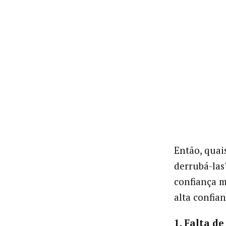
Então, quai
derrubá-las
confiança m
alta confia
1. Falta d