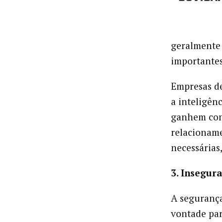
geralmente
importantes
Empresas de
a inteligên
ganhem conf
relacioname
necessárias
3. Insegur
A segurança
vontade pa