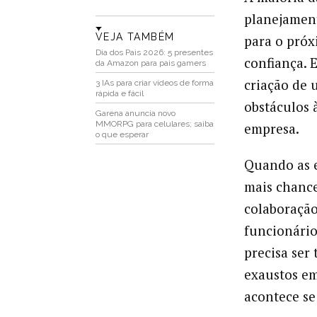
planejament
VEJA TAMBÉM
para o próx
Dia dos Pais 2026: 5 presentes
confiança. 
da Amazon para pais gamers
criação de 
3 IAs para criar vídeos de forma
rápida e fácil
obstáculos 
Garena anuncia novo
MMORPG para celulares; saiba
empresa.
o que esperar
Quando as 
mais chance
colaboração
funcionário
precisa ser
exaustos em
acontece se