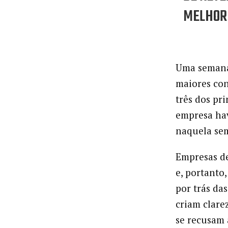
MELHORE
Uma semana
maiores co
três dos pr
empresa hav
naquela se
Empresas de
e, portanto
por trás da
criam clare
se recusam 