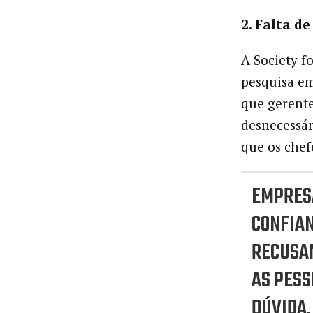
2. Falta d
A Society 
pesquisa e
que gerente
desnecessár
que os chef
EMPRESA
CONFIAN
RECUSA
AS PESS
DÚVIDA.