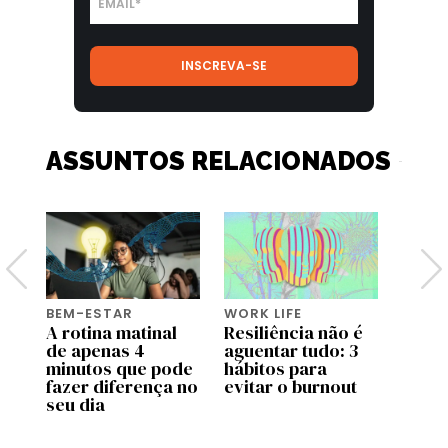
ASSUNTOS RELACIONADOS
BEM-ESTAR
WORK LIFE
BEM-
A rotina matinal
Resiliência não é
O po
or
de apenas 4
aguentar tudo: 3
o bas
minutos que pode
hábitos para
fazer diferença no
evitar o burnout
seu dia