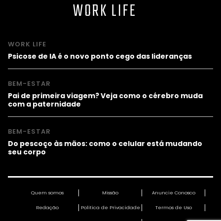
WORK LIFE
WORK LIFE
Psicose de IA é o novo ponto cego das lideranças
BEM-ESTAR
Pai de primeira viagem? Veja como o cérebro muda
com a paternidade
BEM-ESTAR
Do pescoço às mãos: como o celular está mudando
seu corpo
Quem somos
Missão
Anuncie Conosco
Redação
Política de Privacidade
Termos de Uso