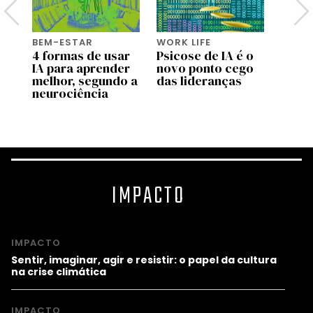
BEM-ESTAR
WORK LIFE
BEM-
do
4 formas de usar
Psicose de IA é o
Pai d
IA para aprender
novo ponto cego
viage
as
melhor, segundo a
das lideranças
como
neurociência
muda
pater
IMPACTO
IMPACTO
Sentir, imaginar, agir e resistir: o papel da cultura
na crise climática
IMPACTO