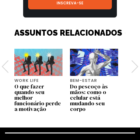
ASSUNTOS RELACIONADOS
WORK LIFE
BEM-ESTAR
WORK 
O que fazer
Do pescoço às
Os
quando seu
mãos: como o
empr
melhor
celular está
que r
úde
funcionário perde
mudando seu
cultu
a motivação
corpo
exau