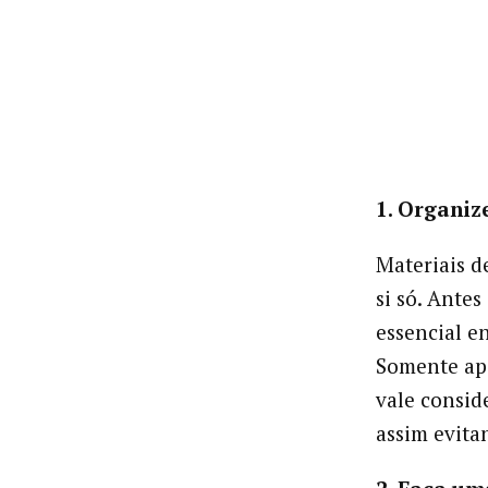
1. Organiz
Materiais d
si só. Antes
essencial e
Somente apó
vale consid
assim evita