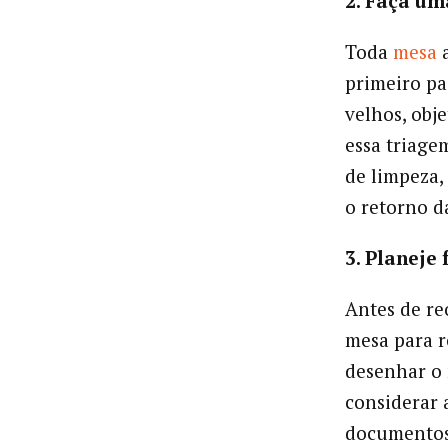
2. Faça um
Toda
mesa
primeiro pa
velhos, obj
essa triage
de limpeza,
o retorno d
3. Planeje
Antes de reo
mesa para r
desenhar o 
considerar 
documentos,