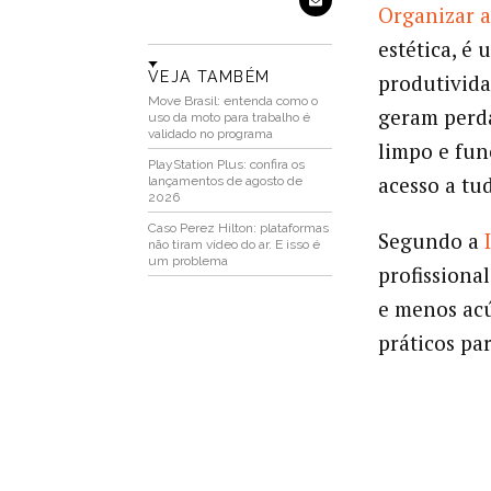
Organizar 
estética, é
VEJA TAMBÉM
produtivida
Move Brasil: entenda como o
geram perda
uso da moto para trabalho é
validado no programa
limpo e fun
PlayStation Plus: confira os
acesso a tu
lançamentos de agosto de
2026
Caso Perez Hilton: plataformas
Segundo a
não tiram vídeo do ar. E isso é
um problema
profissiona
e menos acú
práticos pa