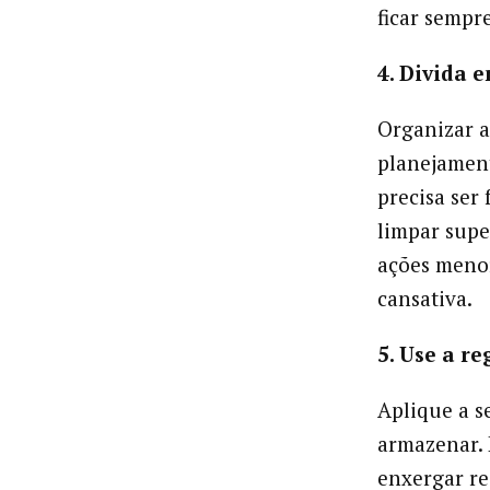
ficar sempr
4. Divida 
Organizar a
planejament
precisa ser
limpar supe
ações menor
cansativa.
5. Use a re
Aplique a se
armazenar. 
enxergar re