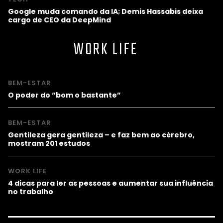
Google muda comando da IA; Demis Hassabis deixa
cargo de CEO da DeepMind
WORK LIFE
BEM-ESTAR
O poder do “bom o bastante”
BEM-ESTAR
Gentileza gera gentileza – e faz bem ao cérebro,
mostram 201 estudos
WORK LIFE
4 dicas para ler as pessoas e aumentar sua influência
no trabalho