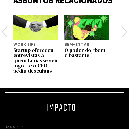
ASSUNTOS RELACIONADOS
WORK LIFE
BEM-ESTAR
BEM-
Startup ofereceu
O poder do “bom
Genti
entrevistas a
o bastante”
genti
de
quem tatuasse seu
bem a
 no
logo – e o CEO
most
pediu desculpas
estu
IMPACTO
IMPACTO