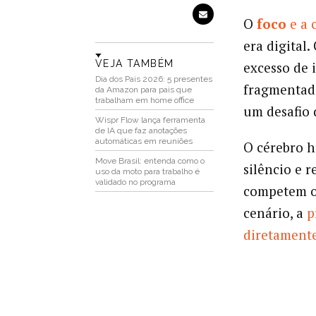
O
foco
e a 
era digital.
VEJA TAMBÉM
excesso de 
Dia dos Pais 2026: 5 presentes
fragmentada
da Amazon para pais que
trabalham em home office
um desafio 
Wispr Flow lança ferramenta
de IA que faz anotações
automáticas em reuniões
O cérebro 
Move Brasil: entenda como o
silêncio e 
uso da moto para trabalho é
validado no programa
competem o 
cenário, a
p
diretamente