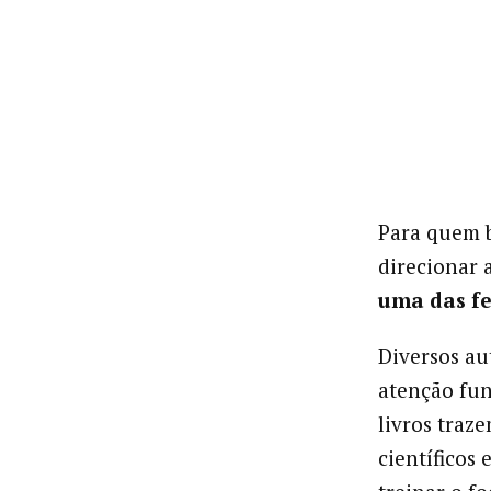
Para quem b
direcionar 
uma das f
Diversos au
atenção fun
livros traz
científicos 