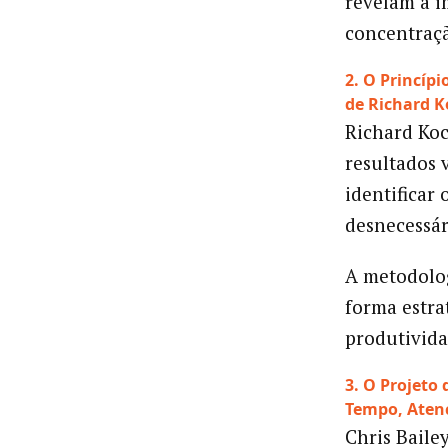
revelam a i
concentraç
2. O Princíp
de Richard 
Richard Koc
resultados 
identificar
desnecessár
A metodolog
forma estra
produtivida
3. O Projeto
Tempo, Atenç
Chris Baile