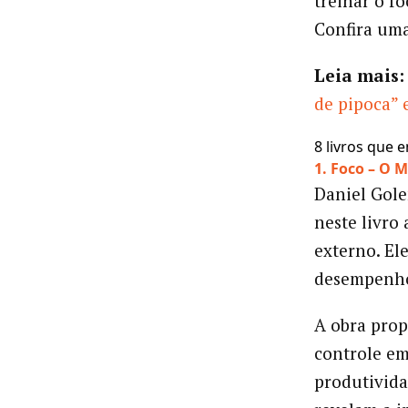
treinar o fo
Confira uma
Leia mais:
de pipoca” 
8 livros que 
1. Foco – O 
Daniel Gole
neste livro 
externo. El
desempenho 
A obra prop
controle em
produtivida