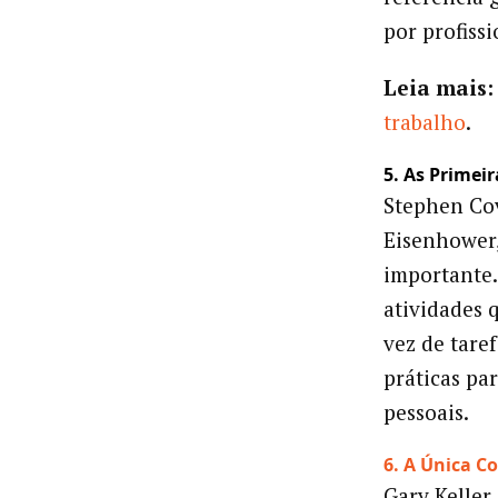
por profissi
Leia mais:
trabalho
.
5. As Primei
Stephen Cov
Eisenhower,
importante.
atividades 
vez de tare
práticas pa
pessoais.
6. A Única Co
Gary Keller