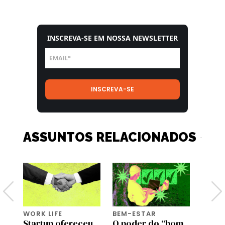
INSCREVA-SE EM NOSSA NEWSLETTER
ASSUNTOS RELACIONADOS
WORK LIFE
BEM-ESTAR
BEM-
Startup ofereceu
O poder do “bom
Genti