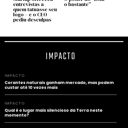
entrevistas a
o bastante”
genti
de
quem tatuasse seu
bem a
 no
logo – e o CEO
most
pediu desculpas
estu
IMPACTO
IMPACTO
Corantes naturais ganham mercado, mas podem
custar até 10 vezes mais
IMPACTO
Qual é o lugar mais silencioso da Terra neste
momento?