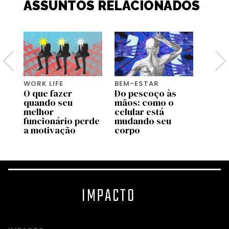
ASSUNTOS RELACIONADOS
WORK LIFE
BEM-ESTAR
WORK 
O que fazer
Do pescoço às
Os
quando seu
mãos: como o
empr
melhor
celular está
que r
úde
funcionário perde
mudando seu
cultu
a motivação
corpo
exau
IMPACTO