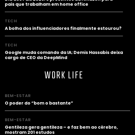
pais que trabalham em home office
TECH
A bolha dos influenciadores finalmente estourou?
TECH
Google muda comando da IA; Demis Hassabis deixa
cargo de CEO da DeepMind
WORK LIFE
BEM-ESTAR
O poder do “bom o bastante”
BEM-ESTAR
Gentileza gera gentileza – e faz bem ao cérebro,
mostram 201 estudos