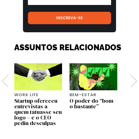
ASSUNTOS RELACIONADOS
WORK LIFE
BEM-ESTAR
BEM-
Startup ofereceu
O poder do “bom
Genti
entrevistas a
o bastante”
genti
de
quem tatuasse seu
bem a
 no
logo – e o CEO
most
pediu desculpas
estu