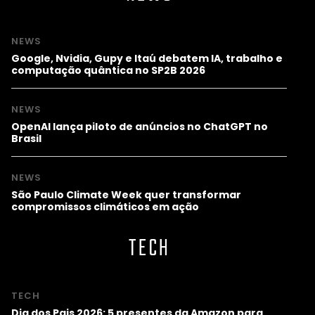
NEWS
Google, Nvidia, Gupy e Itaú debatem IA, trabalho e
computação quântica no SP2B 2026
NEWS
OpenAI lança piloto de anúncios no ChatGPT no
Brasil
NEWS
São Paulo Climate Week quer transformar
compromissos climáticos em ação
TECH
TECH
Dia dos Pais 2026: 5 presentes da Amazon para