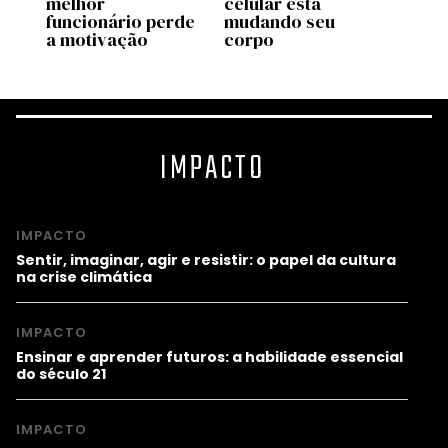
melhor
celular está
que r
úde
funcionário perde
mudando seu
cultu
a motivação
corpo
exau
IMPACTO
IMPACTO
Sentir, imaginar, agir e resistir: o papel da cultura
na crise climática
IMPACTO
Ensinar e aprender futuros: a habilidade essencial
do século 21
IMPACTO