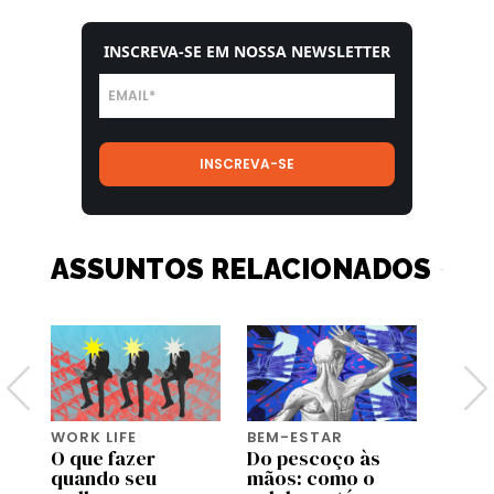
INSCREVA-SE EM NOSSA NEWSLETTER
ASSUNTOS RELACIONADOS
WORK LIFE
BEM-ESTAR
WORK 
O que fazer
Do pescoço às
Os
quando seu
mãos: como o
empr