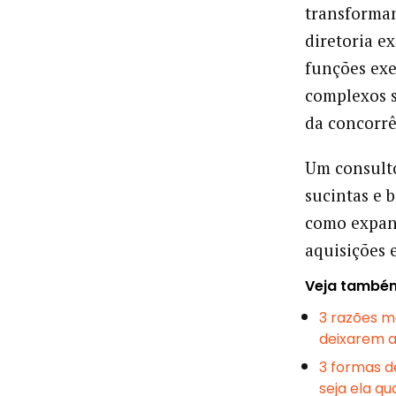
transforman
diretoria e
funções exe
complexos 
da concorr
Um consult
sucintas e 
como expan
aquisições e
Veja també
3 razões m
deixarem 
3 formas d
seja ela qua