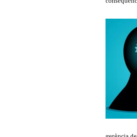
consequênci
gerência de