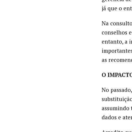
já que o en
Na consulto
conselhos e
entanto, a 
importantes
as recomend
O IMPACT
No passado,
substituiçã
assumindo t
dados e ate