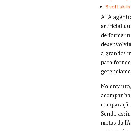
3 soft skil
A IA agêntic
artificial 
de forma i
desenvolvim
a grandes m
para fornec
gerenciamen
No entanto,
acompanhado
comparação 
Sendo assi
metas da IA