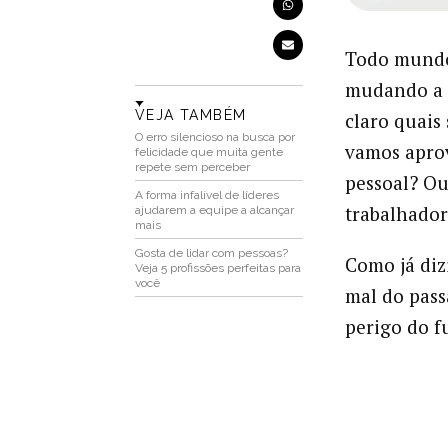
Todo mundo 
mudando a 
VEJA TAMBÉM
claro quais 
O erro silencioso na busca por
vamos aprov
felicidade que muita gente
repete sem perceber
pessoal? Ou
A forma infalível de líderes
trabalhado
ajudarem a equipe a alcançar
mais
Gosta de lidar com pessoas?
Como já diz
Veja 5 profissões perfeitas para
você
mal do pass
perigo do f