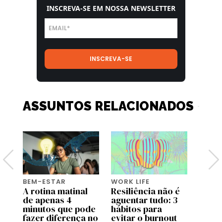
INSCREVA-SE EM NOSSA NEWSLETTER
ASSUNTOS RELACIONADOS
BEM-ESTAR
WORK LIFE
BEM-
A rotina matinal
Resiliência não é
O po
or
de apenas 4
aguentar tudo: 3
o bas
minutos que pode
hábitos para
fazer diferença no
evitar o burnout