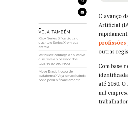
O avanço da
Artificial 
VEJA TAMBÉM
rapidamente
Xbox Series S fica tão caro
profissões
quanto o Series X em sua
estreia
outras regi
Wrinkles: conheça o aplicativo
que revela o passado dos
lugares ao seu redor
Com base n
Move Brasil: trocou de
identificad
plataforma? Veja se você ainda
pode pedir o financiamento
até 2030. O
mil empresa
trabalhado