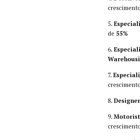
cresciment
5.
Especial
de
55%
6.
Especia
Warehousi
7.
Especial
cresciment
8.
Designer
9.
Motorist
cresciment