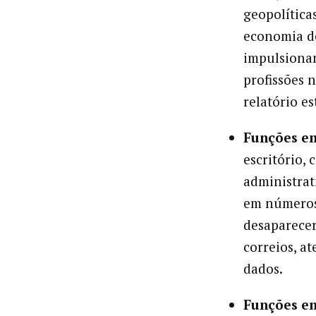
geopolítica
economia de
impulsiona
profissões 
relatório es
Funções em
escritório, 
administrat
em números
desaparecer
correios, a
dados.
Funções e