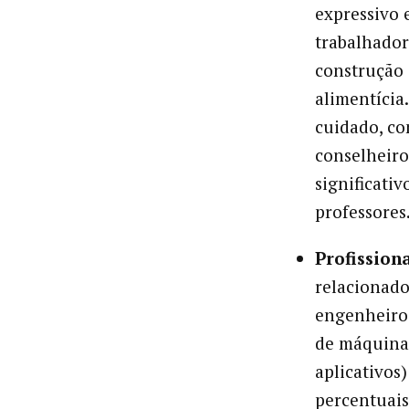
expressivo 
trabalhador
construção 
alimentícia
cuidado, co
conselheiro
significati
professores
Profission
relacionado
engenheiros
de máquina,
aplicativos
percentuai