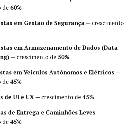
o de
60%
istas em Gestão de Segurança
— crescimento
listas em Armazenamento de Dados (Data
ng)
— crescimento de
50%
istas em Veículos Autônomos e Elétricos
—
o de
45%
s de UI e UX
— crescimento de
45%
as de Entrega e Caminhões Leves
—
o de
45%