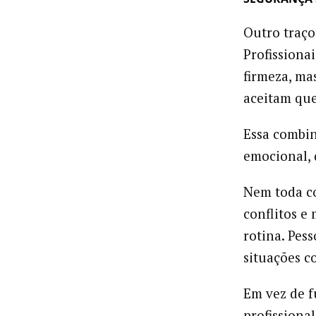
Outro traço
Profissiona
firmeza, ma
aceitam que
Essa combin
emocional, 
Nem toda co
conflitos e
rotina. Pes
situações c
Em vez de f
profissional