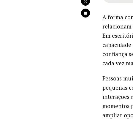
A forma c
relacionam 
Em escritóri
capacidade 
confiança s
cada vez ma
Pessoas mu
pequenas co
interações 
momentos pa
ampliar opo