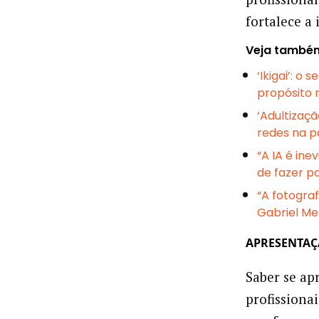
fortalece a
Veja també
‘Ikigai’: o
propósito 
‘Adultizaçã
redes na p
“A IA é ine
de fazer po
“A fotograf
Gabriel Me
APRESENTAÇ
Saber se ap
profissiona