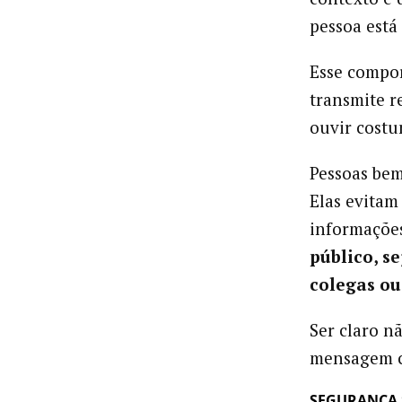
pessoa está
Esse compor
transmite r
ouvir costu
Pessoas bem
Elas evitam
informaçõe
público, s
colegas ou
Ser claro nã
mensagem c
SEGURANÇA