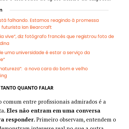
m
está falhando. Estamos reagindo à promessa
z futurista Ian Bearcraft
ia vive”, diz fotógrafo francês que registrou foto de
dina
de uma universidade é estar a serviço da
e”
natureza”: a nova cara do bom e velho
ing
E TANTO QUANTO FALAR
 comum entre profissionais admirados é a
ta.
Eles não entram em uma conversa
ra responder
. Primeiro observam, entendem o
demonstram interesse real no que a outra