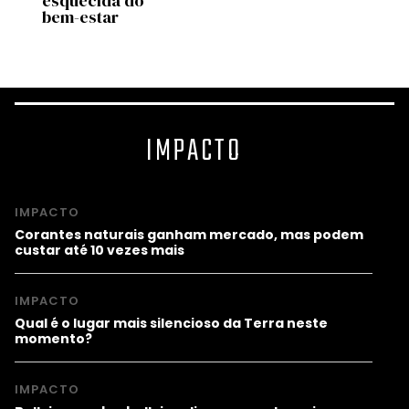
esquecida do
bem a
bem-estar
most
estu
IMPACTO
IMPACTO
Corantes naturais ganham mercado, mas podem
custar até 10 vezes mais
IMPACTO
Qual é o lugar mais silencioso da Terra neste
momento?
IMPACTO