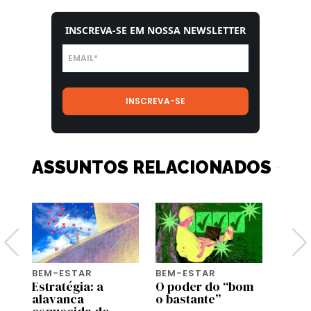
INSCREVA-SE EM NOSSA NEWSLETTER
ASSUNTOS RELACIONADOS
BEM-ESTAR
BEM-ESTAR
BEM-
e
Estratégia: a
O poder do “bom
Genti
com
alavanca
o bastante”
genti