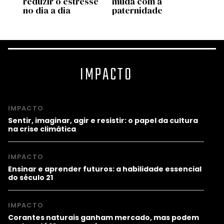
reduzir o estresse
muda com a
muda
no dia a dia
paternidade
corp
IMPACTO
IMPACTO
Sentir, imaginar, agir e resistir: o papel da cultura
na crise climática
IMPACTO
Ensinar e aprender futuros: a habilidade essencial
do século 21
IMPACTO
Corantes naturais ganham mercado, mas podem