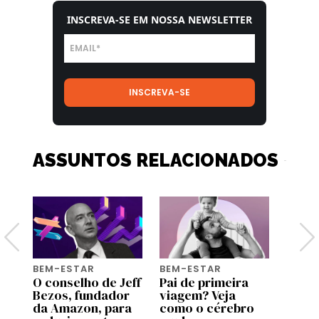
INSCREVA-SE EM NOSSA NEWSLETTER
ASSUNTOS RELACIONADOS
BEM-ESTAR
BEM-ESTAR
BEM-
de
O conselho de Jeff
Pai de primeira
Do p
Bezos, fundador
viagem? Veja
mãos
m
da Amazon, para
como o cérebro
celul