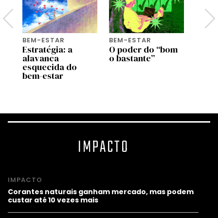
BEM-ESTAR
BEM-ESTAR
BEM-
e
Estratégia: a
O poder do “bom
Genti
com
alavanca
o bastante”
genti
esquecida do
bem a
bem-estar
most
estu
IMPACTO
IMPACTO
Corantes naturais ganham mercado, mas podem
custar até 10 vezes mais