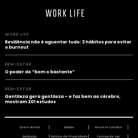
WORK LIFE
WORK LIFE
Resiliência não é aguentar tudo: 3 hábitos para evitar
o burnout
BEM-ESTAR
O poder do “bom o bastante”
BEM-ESTAR
Gentileza gera gentileza – e faz bem ao cérebro,
mostram 201 estudos
Quem somos
Missão
Anuncie Conosco
Redação
Política de Privacidade
Termos de Uso