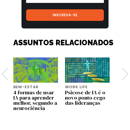
ASSUNTOS RELACIONADOS
BEM-ESTAR
WORK LIFE
BEM-
do
4 formas de usar
Psicose de IA é o
Pai d
IA para aprender
novo ponto cego
viage
as
melhor, segundo a
das lideranças
como
neurociência
muda
pater