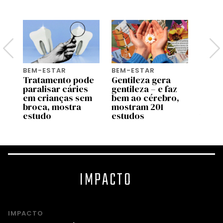
BEM-ESTAR
BEM-ESTAR
WORK 
u
Tratamento pode
Gentileza gera
4 dic
paralisar cáries
gentileza – e faz
pesso
seu
em crianças sem
bem ao cérebro,
aume
broca, mostra
mostram 201
influ
s
estudo
estudos
traba
IMPACTO
IMPACTO