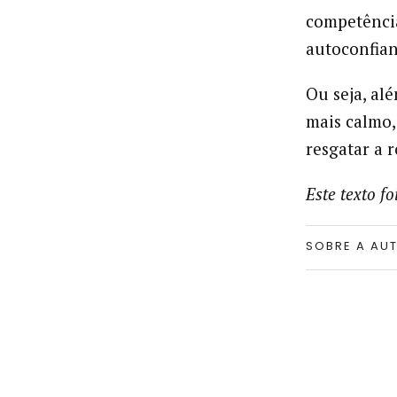
competênci
autoconfian
Ou seja, al
mais calmo,
resgatar a 
Este texto f
SOBRE A AU