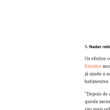
1. Nadar red
Os efeitos 
Estudos
mos
já ajuda a a
batimentos 
“Depois de 
queda mensu
são mais re