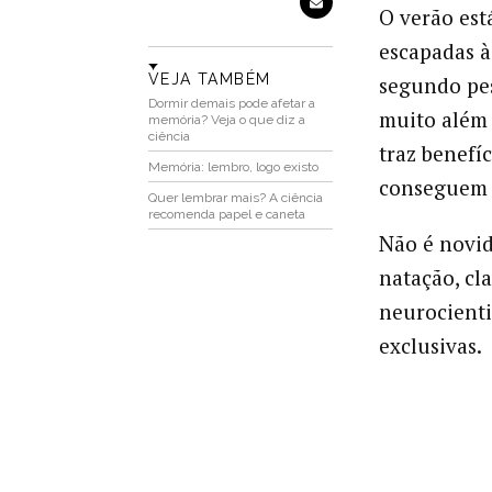
O verão est
escapadas à
VEJA TAMBÉM
segundo pes
Dormir demais pode afetar a
muito além 
memória? Veja o que diz a
ciência
traz benefí
Memória: lembro, logo existo
conseguem 
Quer lembrar mais? A ciência
recomenda papel e caneta
Não é novid
natação, cl
neurocienti
exclusivas.