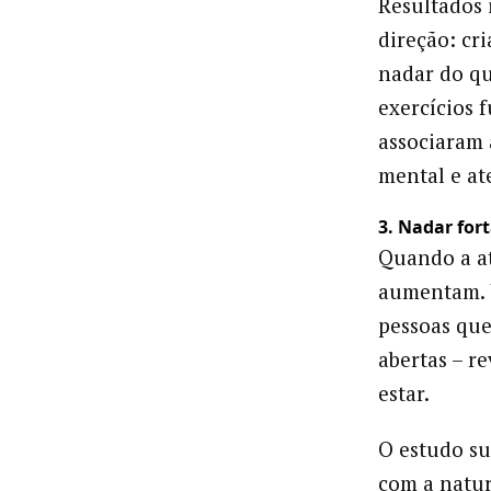
Resultados
direção: cr
nadar do qu
exercícios 
associaram 
mental e at
3. Nadar for
Quando a at
aumentam. 
pessoas que
abertas – r
estar.
O estudo s
com a natur