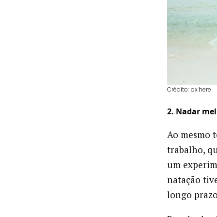
Crédito: px.here
2. Nadar mel
Ao mesmo te
trabalho, 
um experime
natação tiv
longo prazo