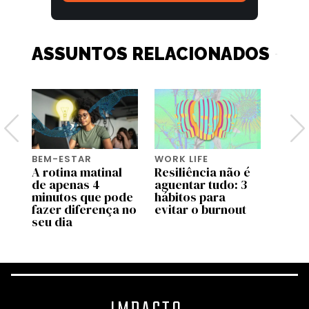
ASSUNTOS RELACIONADOS
BEM-ESTAR
WORK LIFE
BEM-
A rotina matinal
Resiliência não é
O po
or
de apenas 4
aguentar tudo: 3
o bas
minutos que pode
hábitos para
fazer diferença no
evitar o burnout
seu dia