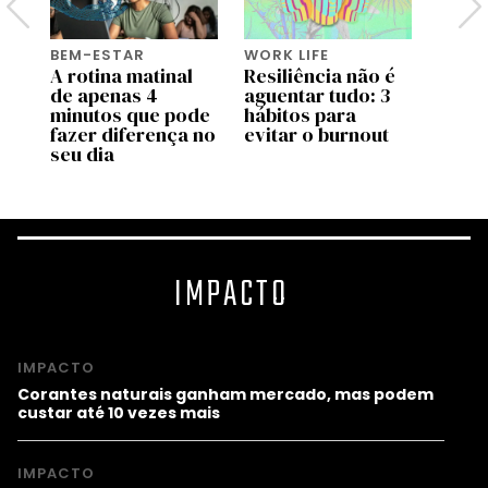
BEM-ESTAR
WORK LIFE
BEM-
A rotina matinal
Resiliência não é
O po
or
de apenas 4
aguentar tudo: 3
o bas
minutos que pode
hábitos para
fazer diferença no
evitar o burnout
seu dia
IMPACTO
IMPACTO
Corantes naturais ganham mercado, mas podem
custar até 10 vezes mais
IMPACTO