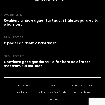
WORK LIFE
Resiliência não é aguentar tudo: 3 hábitos para evitar
o burnout
BEM-ESTAR
O poder do “bom o bastante”
BEM-ESTAR
Gentileza gera gentileza – e faz bem ao cérebro,
mostram 201 estudos
Quem somos
Missão
Anuncie Conosco
Redação
Política de Privacidade
Termos de Uso
Contatos