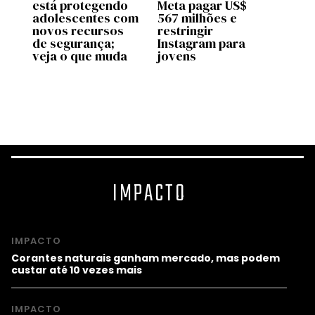
está protegendo
Meta pagar US$
adole
adolescentes com
567 milhões e
livro
novos recursos
restringir
para 
os
de segurança;
Instagram para
melho
veja o que muda
jovens
o
IMPACTO
IMPACTO
Corantes naturais ganham mercado, mas podem
custar até 10 vezes mais
IMPACTO