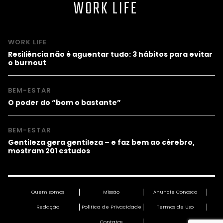
WORK LIFE
WORK LIFE
Resiliência não é aguentar tudo: 3 hábitos para evitar
o burnout
BEM-ESTAR
O poder do “bom o bastante”
BEM-ESTAR
Gentileza gera gentileza – e faz bem ao cérebro,
mostram 201 estudos
Quem somos
Missão
Anuncie Conosco
Redação
Política de Privacidade
Termos de Uso
Contatos