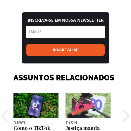
INSCREVA-SE EM NOSSA NEWSLETTER
ASSUNTOS RELACIONADOS
NEWS
TECH
TECH
Como o TikTok
Justiça manda
Mães