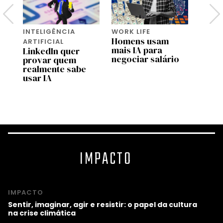
INTELIGÊNCIA
WORK LIFE
INTEL
Homens usam
ARTIFICIAL
ARTIF
as
mais IA para
LinkedIn quer
Joven
negociar salário
provar quem
inseg
realmente sabe
futur
usar IA
IA av
Pesqu
IMPACTO
IMPACTO
Sentir, imaginar, agir e resistir: o papel da cultura
na crise climática