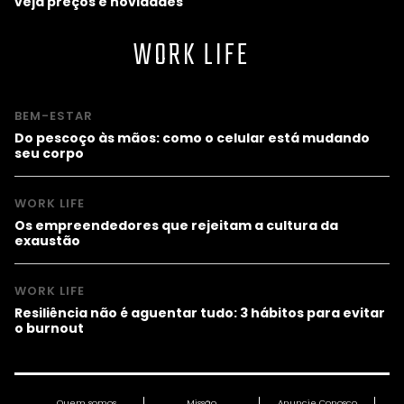
veja preços e novidades
WORK LIFE
BEM-ESTAR
Do pescoço às mãos: como o celular está mudando
seu corpo
WORK LIFE
Os empreendedores que rejeitam a cultura da
exaustão
WORK LIFE
Resiliência não é aguentar tudo: 3 hábitos para evitar
o burnout
Quem somos
Missão
Anuncie Conosco