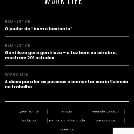
WORK LIFE
BEM-ESTAR
O poder do “bom o bastante”
BEM-ESTAR
Gentileza gera gentileza – e faz bem ao cérebro,
mostram 201 estudos
WORK LIFE
4 dicas para ler as pessoas e aumentar sua influência
no trabalho
Quem somos
Missão
Anuncie Conosco
Redação
Política de Privacidade
Termos de Uso
Contatos