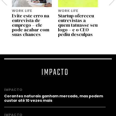
WORK LIFE
WORK LIFE
WORK 
Evite este erro na
Startup ofereceu
3 sin
entrevista de
entrevistas a
em en
de
emprego – ele
quem tatuasse seu
empr
pode acabar com
logo – e o CEO
não d
IA
suas chances
pediu desculpas
IMPACTO
IMPACTO
Corantes naturais ganham mercado, mas podem
custar até 10 vezes mais
IMPACTO