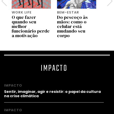
WORK LIFE
BEM-ESTAR
WORK 
O que fazer
Do pescoço às
Os
quando seu
mãos: como o
empr
melhor
celular está
que r
úde
funcionário perde
mudando seu
cultu
a motivação
corpo
exau
IMPACTO
IMPACTO
Sentir, imaginar, agir e resistir: o papel da cultura
na crise climática
IMPACTO