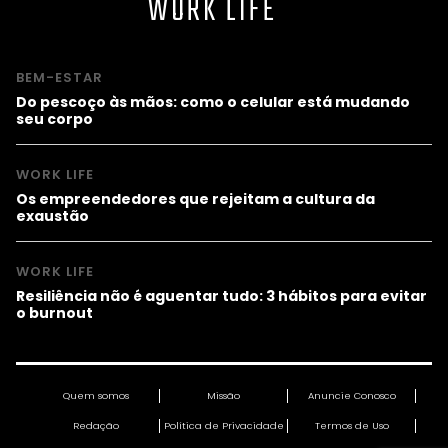
WORK LIFE
BEM-ESTAR
Do pescoço às mãos: como o celular está mudando
seu corpo
WORK LIFE
Os empreendedores que rejeitam a cultura da
exaustão
WORK LIFE
Resiliência não é aguentar tudo: 3 hábitos para evitar
o burnout
Quem somos
Missão
Anuncie Conosco
Redação
Política de Privacidade
Termos de Uso