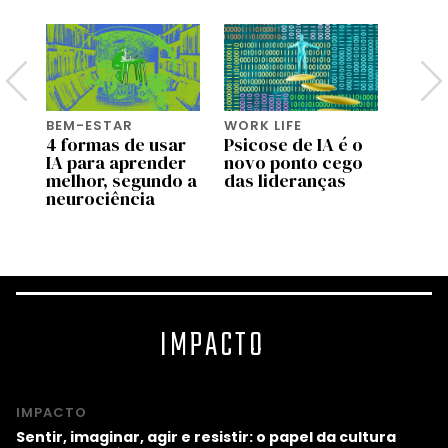
BEM-ESTAR
WORK LIFE
BEM-
do
4 formas de usar
Psicose de IA é o
Pai d
IA para aprender
novo ponto cego
viage
as
melhor, segundo a
das lideranças
como
neurociência
muda
pater
IMPACTO
IMPACTO
Sentir, imaginar, agir e resistir: o papel da cultura