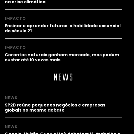
na crise climática
IMPACTO
Ensinar e aprender futuros: a habilidade essencial
do século 21
IMPACTO
Corantes naturais ganham mercado, mas podem
custar até 10 vezes mais
NEWS
NEWS
SP2B reúne pequenos negócios e empresas
globais no mesmo debate
NEWS
Google, Nvidia, Gupy e Itaú debatem IA, trabalho e