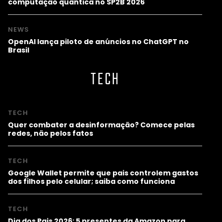
computação quântica no SP2B 2026
NEWS
OpenAI lança piloto de anúncios no ChatGPT no
Brasil
TECH
TECH
Quer combater a desinformação? Comece pelas
redes, não pelos fatos
TECH
Google Wallet permite que pais controlem gastos
dos filhos pelo celular; saiba como funciona
TECH
Dia dos Pais 2026: 5 presentes da Amazon para