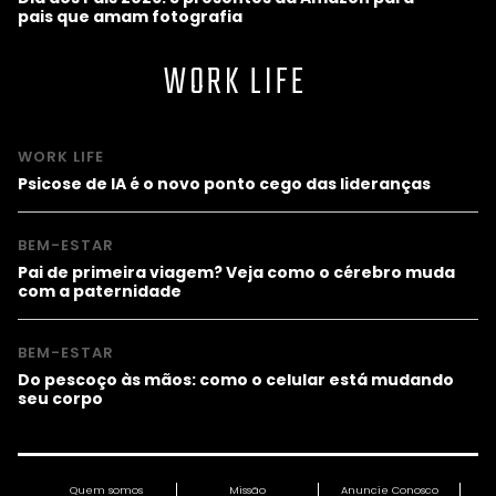
pais que amam fotografia
WORK LIFE
WORK LIFE
Psicose de IA é o novo ponto cego das lideranças
BEM-ESTAR
Pai de primeira viagem? Veja como o cérebro muda
com a paternidade
BEM-ESTAR
Do pescoço às mãos: como o celular está mudando
seu corpo
Quem somos
Missão
Anuncie Conosco