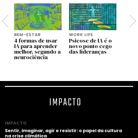
BEM-ESTAR
WORK LIFE
BEM-
do
4 formas de usar
Psicose de IA é o
Pai d
IA para aprender
novo ponto cego
viage
as
melhor, segundo a
das lideranças
como
neurociência
muda
pater
IMPACTO
IMPACTO
Sentir, imaginar, agir e resistir: o papel da cultura
na crise climática