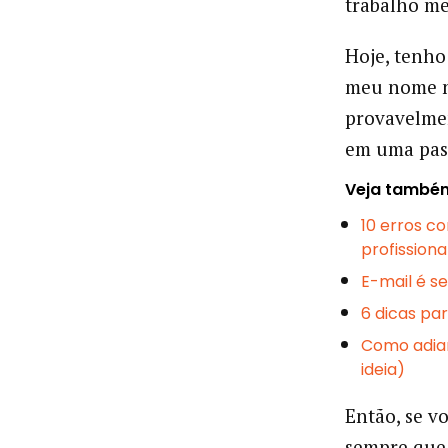
trabalho me
Hoje, tenho
meu nome n
provavelme
em uma past
Veja també
10 erros c
profissiona
E-mail é s
6 dicas p
Como adia
ideia)
Então, se v
sempre que 