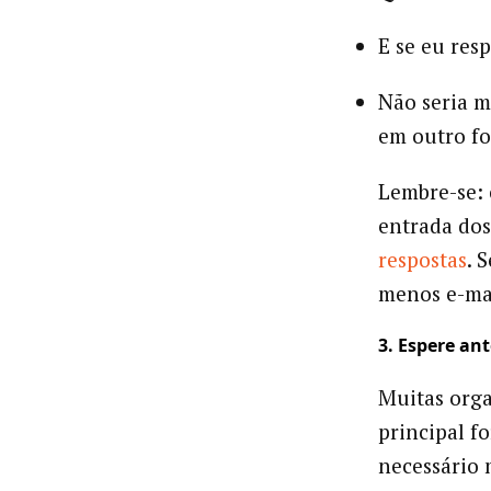
E se eu res
Não seria 
em outro f
Lembre-se: 
entrada dos
respostas
. 
menos e-mai
3. Espere ant
Muitas org
principal f
necessário 