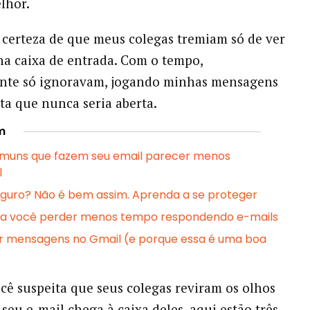
lhor.
 certeza de que meus colegas tremiam só de ver
a caixa de entrada. Com o tempo,
nte só ignoravam, jogando minhas mensagens
a que nunca seria aberta.
m
omuns que fazem seu email parecer menos
l
eguro? Não é bem assim. Aprenda a se proteger
ara você perder menos tempo respondendo e-mails
r mensagens no Gmail (e porque essa é uma boa
ocê suspeita que seus colegas reviram os olhos
seu e-mail chega à caixa deles, aqui estão três