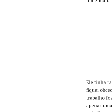
um e-mail.”
Ele tinha r
fiquei obce
trabalho fo
apenas uma