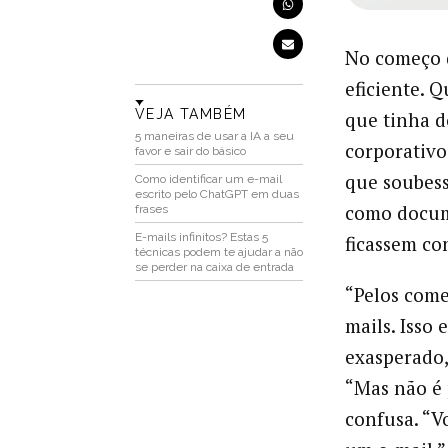
No começo d
eficiente. 
VEJA TAMBÉM
que tinha d
5 maneiras de usar a IA a seu
corporativo
favor e sair do básico
que soubess
Como identificar um e-mail
escrito pelo ChatGPT em duas
como docum
frases
E-mails infinitos? Estas 5
ficassem co
técnicas podem te ajudar a não
se perder na caixa de entrada
“Pelos come
mails. Isso
exasperado
“Mas não é 
confusa. “V