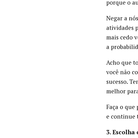
porque o au
Negar a nó
atividades p
mais cedo v
a probabili
Acho que t
você não co
sucesso. Te
melhor para
Faça o que 
e continue 
3. Escolha