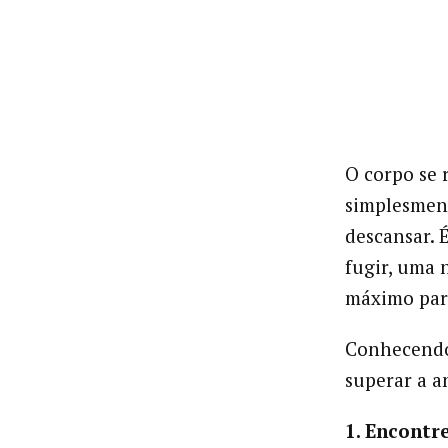
O corpo se 
simplesment
descansar. 
fugir, uma 
máximo para
Conhecendo 
superar a a
1. Encontr