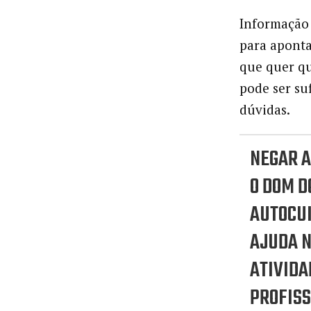
Informação 
para aponta
que quer qu
pode ser su
dúvidas.
NEGAR 
O DOM D
AUTOCU
AJUDA 
ATIVIDA
PROFISS