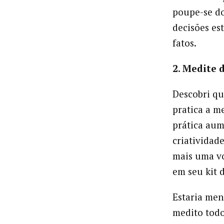
poupe-se do
decisões e
fatos.
2. Medite 
Descobri qu
pratica a m
prática aum
criatividade
mais uma vo
em seu kit 
Estaria men
medito todo