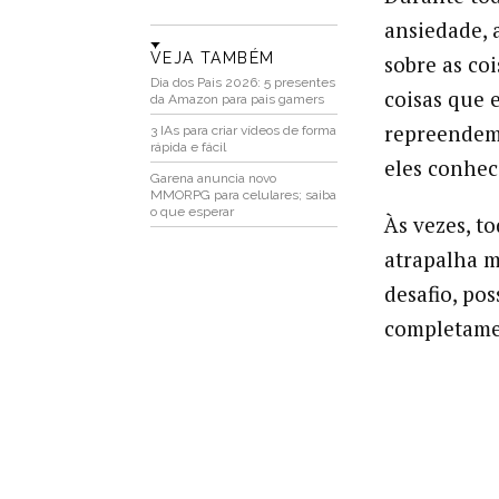
ansiedade, 
VEJA TAMBÉM
sobre as co
Dia dos Pais 2026: 5 presentes
coisas que 
da Amazon para pais gamers
repreendem,
3 IAs para criar vídeos de forma
rápida e fácil
eles conhe
Garena anuncia novo
MMORPG para celulares; saiba
o que esperar
Às vezes, t
atrapalha 
desafio, po
completame