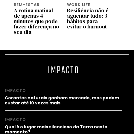
BEM-ESTAR
WORK LIFE
BEM-
A rotina matinal
Resiliência não é
O po
or
de apenas 4
aguentar tudo: 3
o bas
minutos que pode
hábitos para
fazer diferença no
evitar o burnout
seu dia
IMPACTO
IMPACTO
Corantes naturais ganham mercado, mas podem
custar até 10 vezes mais
IMPACTO
Qual é o lugar mais silencioso da Terra neste
momento?