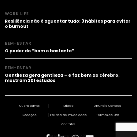
WORK LIFE
Resiliência não é aguentar tudo: 3 hábitos para evitar
o burnout
BEM-ESTAR
O poder do “bom o bastante”
BEM-ESTAR
Gentileza gera gentileza – e faz bem ao cérebro,
mostram 201 estudos
Quem somos
Missão
Anuncie Conosco
Redação
Política de Privacidade
Termos de Uso
Contatos
Fast Company Brasil © 2026