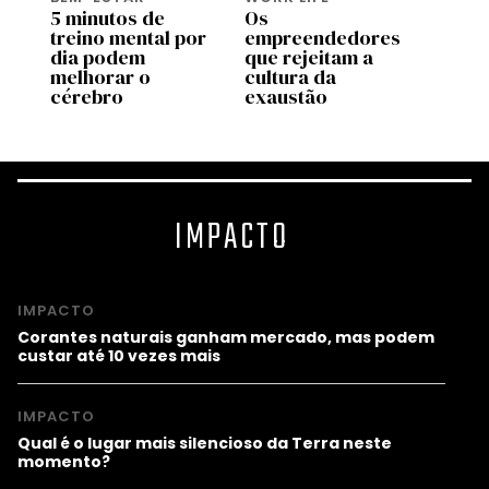
5 minutos de
Os
Resil
treino mental por
empreendedores
aguen
dia podem
que rejeitam a
hábit
de
melhorar o
cultura da
evita
cérebro
exaustão
IMPACTO
IMPACTO
Corantes naturais ganham mercado, mas podem
custar até 10 vezes mais
IMPACTO
Qual é o lugar mais silencioso da Terra neste
momento?