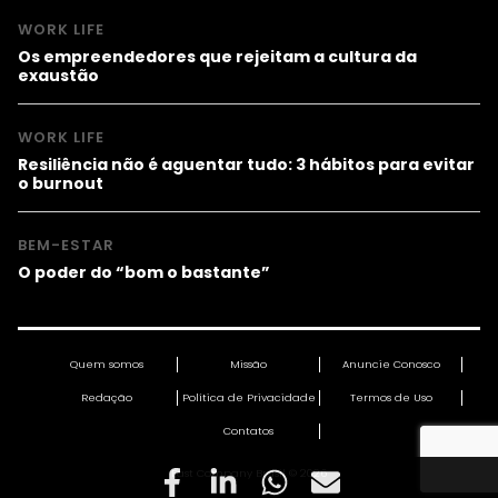
WORK LIFE
Os empreendedores que rejeitam a cultura da
exaustão
WORK LIFE
Resiliência não é aguentar tudo: 3 hábitos para evitar
o burnout
BEM-ESTAR
O poder do “bom o bastante”
Quem somos
Missão
Anuncie Conosco
Redação
Política de Privacidade
Termos de Uso
Contatos
Fast Company Brasil © 2026