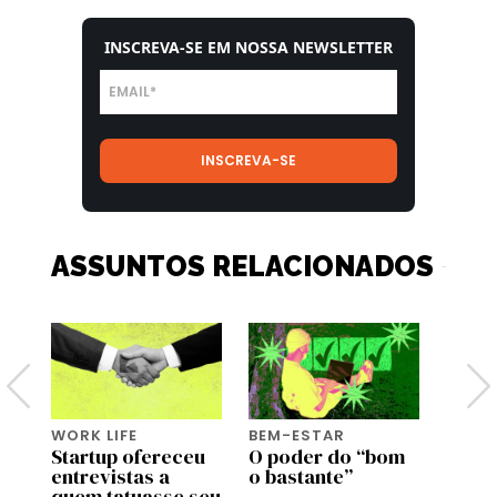
INSCREVA-SE EM NOSSA NEWSLETTER
ASSUNTOS RELACIONADOS
WORK LIFE
BEM-ESTAR
BEM-
Startup ofereceu
O poder do “bom
Genti
entrevistas a
o bastante”
genti
de
quem tatuasse seu
bem a