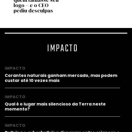
 no
logo – e o CEO
most
pediu desculpas
estu
IMPACTO
IMPACTO
Corantes naturais ganham mercado, mas podem
custar até 10 vezes mais
IMPACTO
Qual é o lugar mais silencioso da Terra neste
momento?
IMPACTO