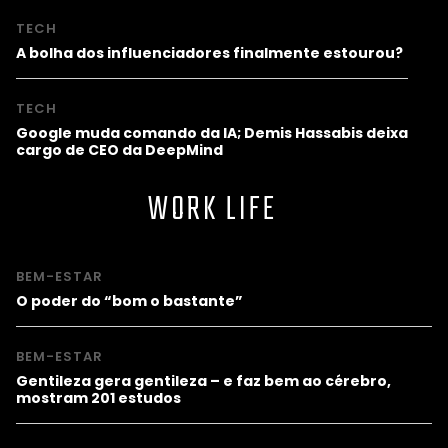
TECH
A bolha dos influenciadores finalmente estourou?
TECH
Google muda comando da IA; Demis Hassabis deixa
cargo de CEO da DeepMind
WORK LIFE
BEM-ESTAR
O poder do “bom o bastante”
BEM-ESTAR
Gentileza gera gentileza – e faz bem ao cérebro,
mostram 201 estudos