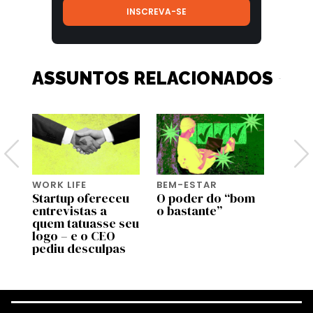
ASSUNTOS RELACIONADOS
WORK LIFE
BEM-ESTAR
BEM-
Startup ofereceu
O poder do “bom
Genti
entrevistas a
o bastante”
genti
de
quem tatuasse seu
bem a
 no
logo – e o CEO
most
pediu desculpas
estu