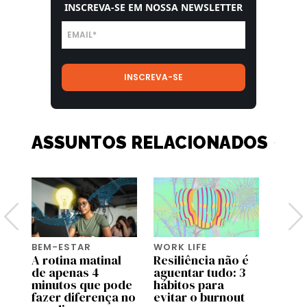
INSCREVA-SE EM NOSSA NEWSLETTER
ASSUNTOS RELACIONADOS
BEM-ESTAR
WORK LIFE
BEM-
A rotina matinal
Resiliência não é
O po
or
de apenas 4
aguentar tudo: 3
o bas
minutos que pode
hábitos para
fazer diferença no
evitar o burnout