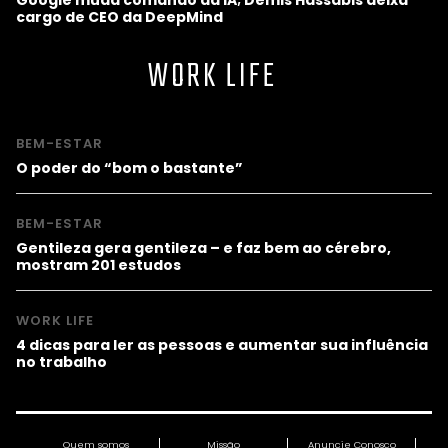
cargo de CEO da DeepMind
WORK LIFE
BEM-ESTAR
O poder do “bom o bastante”
BEM-ESTAR
Gentileza gera gentileza – e faz bem ao cérebro,
mostram 201 estudos
WORK LIFE
4 dicas para ler as pessoas e aumentar sua influência
no trabalho
Quem somos
Missão
Anuncie Conosco