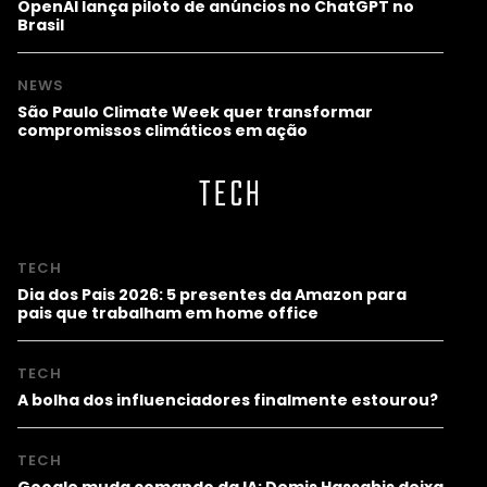
OpenAI lança piloto de anúncios no ChatGPT no
Brasil
NEWS
São Paulo Climate Week quer transformar
compromissos climáticos em ação
TECH
TECH
Dia dos Pais 2026: 5 presentes da Amazon para
pais que trabalham em home office
TECH
A bolha dos influenciadores finalmente estourou?
TECH
Google muda comando da IA; Demis Hassabis deixa