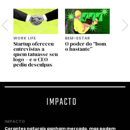
WORK LIFE
BEM-ESTAR
BEM-
Startup ofereceu
O poder do “bom
Genti
entrevistas a
o bastante”
genti
de
quem tatuasse seu
bem a
 no
logo – e o CEO
most
pediu desculpas
estu
IMPACTO
IMPACTO
Corantes naturais ganham mercado, mas podem