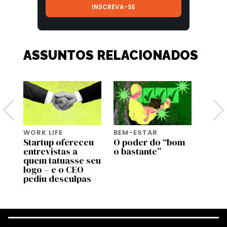
ASSUNTOS RELACIONADOS
WORK LIFE
BEM-ESTAR
BEM-
Startup ofereceu
O poder do “bom
Genti
entrevistas a
o bastante”
genti
de
quem tatuasse seu
bem a
 no
logo – e o CEO
most
pediu desculpas
estu