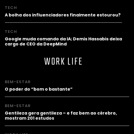
TECH
A bolha dos influenciadores finalmente estourou?
TECH
Google muda comando da IA; Demis Hassabis deixa
cargo de CEO da DeepMind
WORK LIFE
BEM-ESTAR
O poder do “bom o bastante”
BEM-ESTAR
Gentileza gera gentileza – e faz bem ao cérebro,
mostram 201 estudos