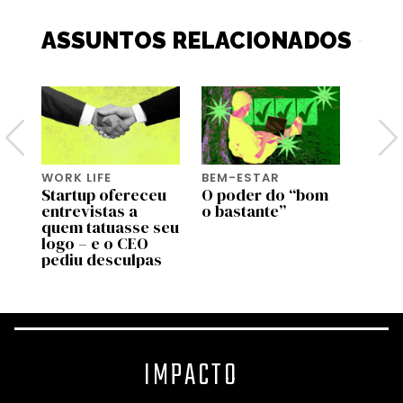
ASSUNTOS RELACIONADOS
WORK LIFE
BEM-ESTAR
BEM-
Startup ofereceu
O poder do “bom
Genti
entrevistas a
o bastante”
genti
de
quem tatuasse seu
bem a
 no
logo – e o CEO
most
pediu desculpas
estu
IMPACTO