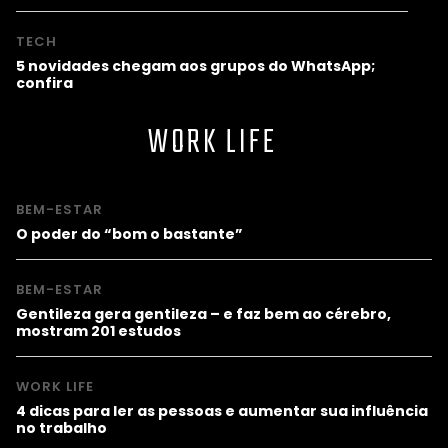
TECH
5 novidades chegam aos grupos do WhatsApp;
confira
WORK LIFE
BEM-ESTAR
O poder do “bom o bastante”
BEM-ESTAR
Gentileza gera gentileza – e faz bem ao cérebro,
mostram 201 estudos
WORK LIFE
4 dicas para ler as pessoas e aumentar sua influência
no trabalho