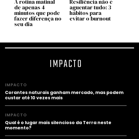
A rotina matinal
Resiliência não é
O po
or
de apenas 4
aguentar tudo: 3
o bas
minutos que pode
hábitos para
fazer diferença no
evitar o burnout
seu dia
IMPACTO
IMPACTO
Corantes naturais ganham mercado, mas podem
custar até 10 vezes mais
IMPACTO
Qual é o lugar mais silencioso da Terra neste
momento?