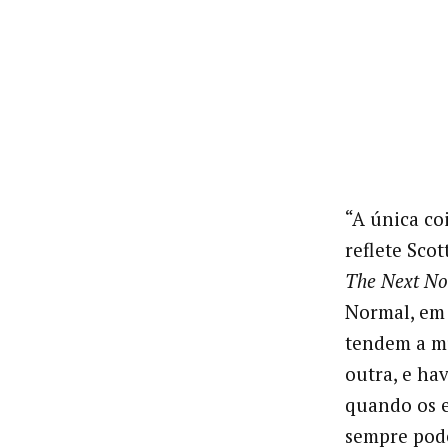
“A única co
reflete Scot
The Next No
Normal, em 
tendem a m
outra, e ha
quando os e
sempre pode