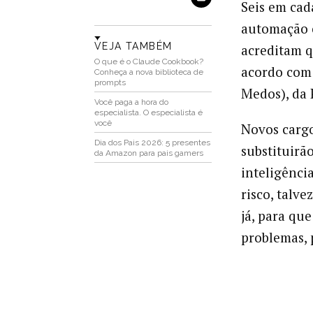
Seis em cad
automação 
VEJA TAMBÉM
acreditam q
O que é o Claude Cookbook?
acordo com
Conheça a nova biblioteca de
prompts
Medos), da
Você paga a hora do
especialista. O especialista é
você
Novos cargo
Dia dos Pais 2026: 5 presentes
substituirã
da Amazon para pais gamers
inteligência
risco, talv
já, para qu
problemas, 