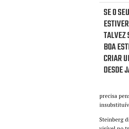
SE O SE
ESTIVER
TALVEZ 
BOA EST
CRIAR U
DESDE J
precisa pen
insubstituív
Steinberg d
visível no 