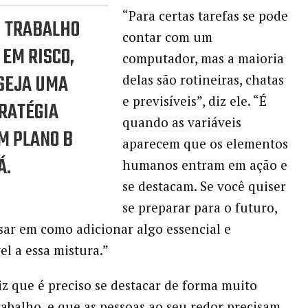
“Para certas tarefas se pode
U TRABALHO
contar com um
 EM RISCO,
computador, mas a maioria
SEJA UMA
delas são rotineiras, chatas
e previsíveis”, diz ele. “É
RATÉGIA
quando as variáveis ​​
M PLANO B
aparecem que os elementos
Á.
humanos entram em ação e
se destacam. Se você quiser
se preparar para o futuro,
sar em como adicionar algo essencial e
el a essa mistura.”
iz que é preciso se destacar de forma muito
trabalho, e que as pessoas ao seu redor precisam