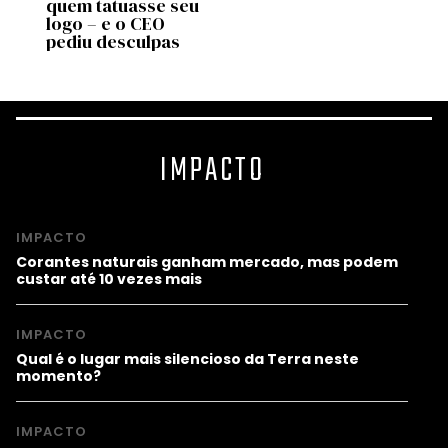
de
quem tatuasse seu
bem a
 no
logo – e o CEO
most
pediu desculpas
estu
IMPACTO
IMPACTO
Corantes naturais ganham mercado, mas podem
custar até 10 vezes mais
IMPACTO
Qual é o lugar mais silencioso da Terra neste
momento?
IMPACTO