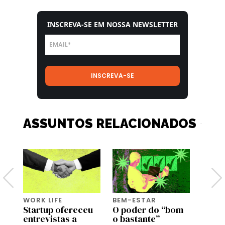
INSCREVA-SE EM NOSSA NEWSLETTER
ASSUNTOS RELACIONADOS
WORK LIFE
BEM-ESTAR
BEM-
Startup ofereceu
O poder do “bom
Genti
entrevistas a
o bastante”
genti