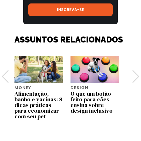
ASSUNTOS RELACIONADOS
MONEY
DESIGN
IMPA
Alimentação,
O que um botão
A com
seu
banho e vacinas: 8
feito para cães
cach
dicas práticas
ensina sobre
polui
dia
para economizar
design inclusivo
a sua
com seu pet