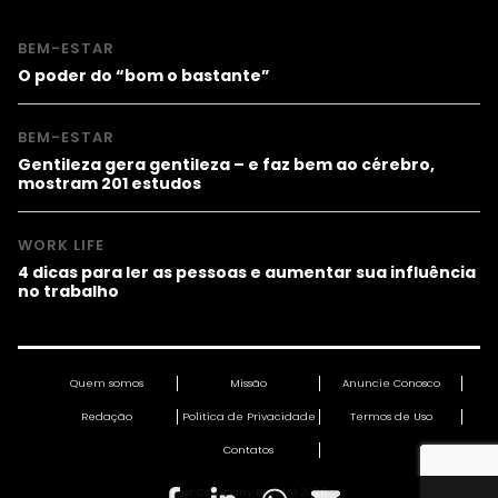
BEM-ESTAR
O poder do “bom o bastante”
BEM-ESTAR
Gentileza gera gentileza – e faz bem ao cérebro,
mostram 201 estudos
WORK LIFE
4 dicas para ler as pessoas e aumentar sua influência
no trabalho
Quem somos
Missão
Anuncie Conosco
Redação
Política de Privacidade
Termos de Uso
Contatos
Fast Company Brasil © 2026