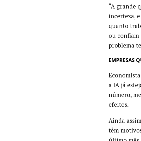
“A grande q
incerteza, 
quanto tra
ou confiam 
problema t
EMPRESAS Q
Economista
a IA já est
número, mes
efeitos.
Ainda assim
têm motivos
último mês,