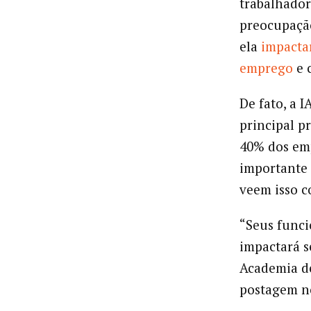
trabalhador
preocupação
ela
impacta
emprego
e 
De fato, a 
principal p
40% dos emp
importante
veem isso 
“Seus funci
impactará s
Academia d
postagem n