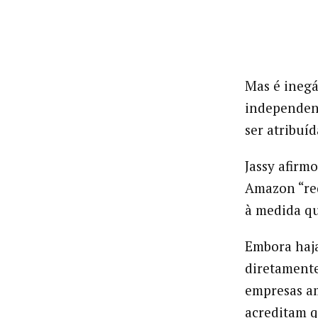
Mas é inegá
independen
ser atribuíd
Jassy afirm
Amazon “red
à medida qu
Embora haja
diretamente
empresas am
acreditam q