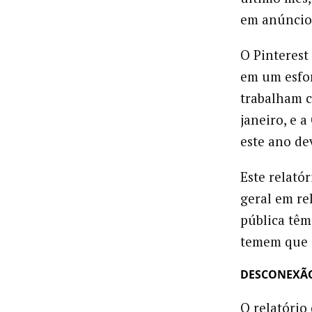
em anúncio
O Pinterest
em um esfor
trabalham c
janeiro, e 
este ano de
Este relató
geral em re
pública tê
temem que a
DESCONEXÃO
O relatóri