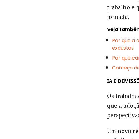
trabalho e 
jornada.
Veja també
Por que a 
exaustos
Por que ca
Começo de 
IA E DEMISS
Os trabalha
que a adoçã
perspectiv
Um novo rel