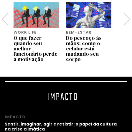
WORK LIFE
BEM-ESTAR
WORK 
O que fazer
Do pescoço às
Os
quando seu
mãos: como o
empr
melhor
celular está
que r
úde
funcionário perde
mudando seu
cultu
a motivação
corpo
exau
IMPACTO
IMPACTO
Sentir, imaginar, agir e resistir: o papel da cultura
na crise climática