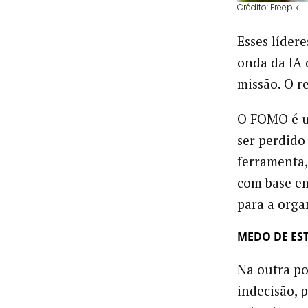
Crédito: Freepik
Esses líder
onda da IA 
missão. O r
O FOMO é u
ser perdido
ferramenta,
com base em
para a orga
MEDO DE ES
Na outra po
indecisão, 