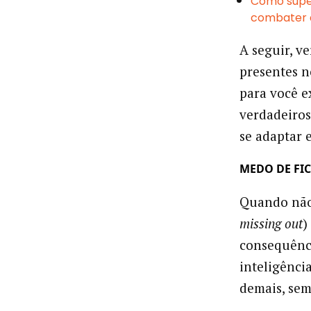
Como super
combater 
A seguir, v
presentes n
para você e
verdadeiros
se adaptar 
MEDO DE FIC
Quando não
missing out
)
consequênci
inteligênci
demais, sem