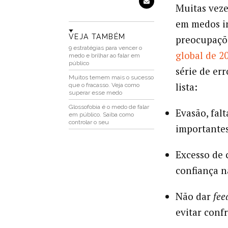
Muitas veze
em medos in
VEJA TAMBÉM
preocupaçõe
9 estratégias para vencer o
global de 2
medo e brilhar ao falar em
público
série de err
Muitos temem mais o sucesso
lista:
que o fracasso. Veja como
superar esse medo
Glossofobia é o medo de falar
Evasão, fal
em público. Saiba como
controlar o seu
importantes
Excesso de 
confiança n
Não dar
fee
evitar conf