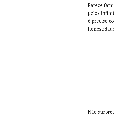
Parece fami
pelos infin
é preciso c
honestidade
Não surpree