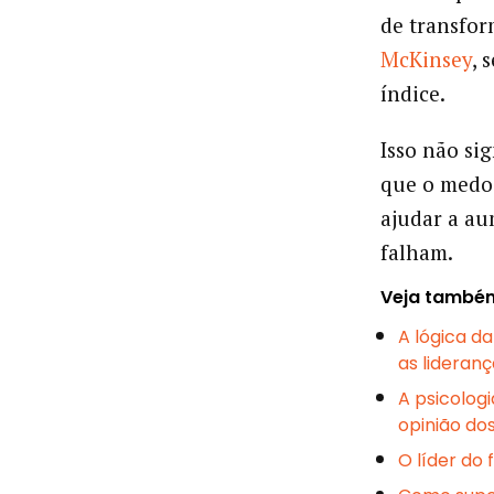
de transfor
McKinsey
, 
índice.
Isso não si
que o medo 
ajudar a au
falham.
Veja també
A lógica da
as lideran
A psicolog
opinião do
O líder do