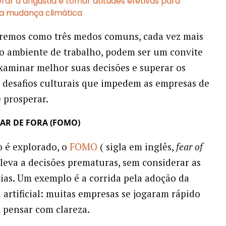
ar a angústia e tomar atitudes efetivas para
a mudança climática
eremos como três medos comuns, cada vez mais
o ambiente de trabalho, podem ser um convite
xaminar melhor suas decisões e superar os
 desafios culturais que impedem as empresas de
e prosperar.
AR DE FORA (FOMO)
 é explorado, o
FOMO
( sigla em inglês,
fear of
 leva a decisões prematuras, sem considerar as
as. Um exemplo é a corrida pela adoção da
a artificial: muitas empresas se jogaram rápido
 pensar com clareza.