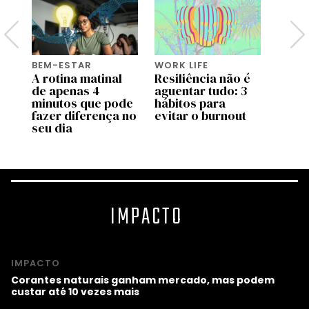
BEM-ESTAR
WORK LIFE
BEM-
A rotina matinal
Resiliência não é
O po
or
de apenas 4
aguentar tudo: 3
o bas
minutos que pode
hábitos para
fazer diferença no
evitar o burnout
seu dia
IMPACTO
IMPACTO
Corantes naturais ganham mercado, mas podem
custar até 10 vezes mais