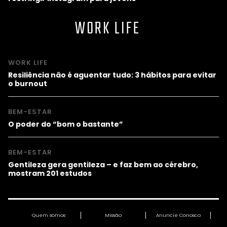
WORK LIFE
WORK LIFE
Resiliência não é aguentar tudo: 3 hábitos para evitar
o burnout
BEM-ESTAR
O poder do “bom o bastante”
BEM-ESTAR
Gentileza gera gentileza – e faz bem ao cérebro,
mostram 201 estudos
Quem somos
Missão
Anuncie Conosco