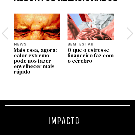
NEWS
BEM-ESTAR
BEM-
Mais essa, agora:
O que o estresse
3 háb
calor extremo
financeiro faz com
simpl
pode nos fazer
o cérebro
adota
envelhecer mais
uma v
rápido
feliz
IMPACTO